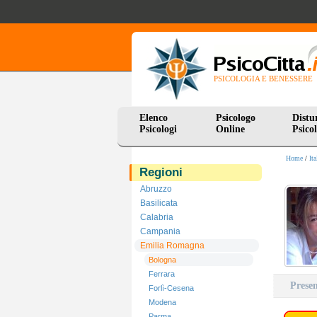
PSICOLOGIA E BENESSERE
Elenco
Psicologo
Distu
Psicologi
Online
Psicol
Home
/
Ita
Regioni
Abruzzo
Basilicata
Calabria
Campania
Emilia Romagna
Bologna
Ferrara
Prese
Forlì-Cesena
Modena
Parma