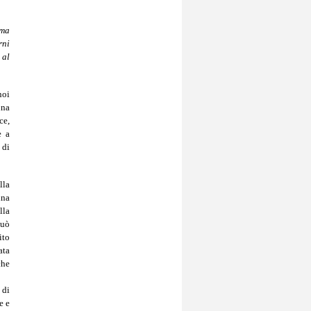
"ma
rni
 al
noi
una
ce,
e a
 di
lla
una
lla
può
ito
ata
che
 di
e e