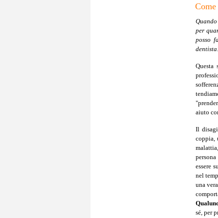
Come 
Quando m
per qua
posso f
dentista
Questa 
profess
soffere
tendiam
"prender
aiuto co
Il disag
coppia, 
malattia
persona 
essere s
nel temp
una vera
comporta
Qualunqu
sé, per 