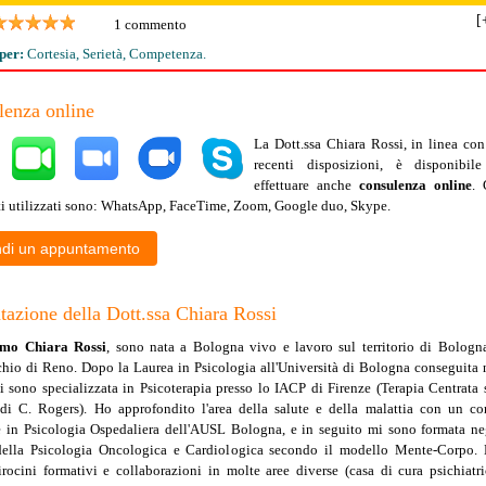
[
1 commento
per:
Cortesia, Serietà, Competenza.
ioni sulla dott.ssa Chiara Rossi
X
lenza online
Piace per:
Consigliata
La Dott.ssa Chiara Rossi, in linea con
dal 100% delle persone
recenti disposizioni, è disponibil
Cortesia
effettuare anche
consulenza online
. 
Serietà
5.0
i utilizzati sono: WhatsApp, FaceTime, Zoom, Google duo, Skype.
Competenza
ndi un appuntamento
Serena
1 di 1
16 dicembre 2024
tazione della Dott.ssa Chiara Rossi
mo Chiara Rossi
, sono nata a Bologna vivo e lavoro sul territorio di Bologn
hio di Reno. Dopo la Laurea in Psicologia all'Università di Bologna conseguita 
 sono specializzata in Psicoterapia presso lo IACP di Firenze (Terapia Centrata 
 di C. Rogers). Ho approfondito l'area della salute e della malattia con un co
e in Psicologia Ospedaliera dell'AUSL Bologna, e in seguito mi sono formata ne
della Psicologia Oncologica e Cardiologica secondo il modello Mente-Corpo.
irocini formativi e collaborazioni in molte aree diverse (casa di cura psichiatri