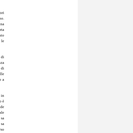
ori
no.
ona
rta
sto
 le
 di
nza
 di
lle
o a
 in
o è
ide
ale
 sa
 sa
rso