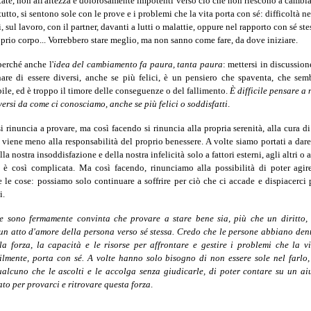
tate, non all'altezza e dolorosamente impotenti verso ciò che non riescono a cambia
tutto, si sentono sole con le prove e i problemi che la vita porta con sé: difficoltà ne
, sul lavoro, con il partner, davanti a lutti o malattie, oppure nel rapporto con sé ste
oprio corpo... Vorrebbero stare meglio, ma non sanno come fare, da dove iniziare.
erché anche l'
idea del cambiamento fa paura, tanta paura
: mettersi in discussion
re di essere diversi, anche se più felici, è un pensiero che spaventa, che sem
ile, ed è troppo il timore delle conseguenze o del fallimento.
È difficile pensare a 
iversi da come ci conosciamo, anche se più felici o soddisfatti
.
si rinuncia a provare, ma così facendo si rinuncia alla propria serenità, alla cura di
si viene meno alla responsabilità del proprio benessere. A volte siamo portati a dare
la nostra insoddisfazione e della nostra infelicità solo a fattori esterni, agli altri o a
 è così complicata. Ma così facendo, rinunciamo alla possibilità di poter agir
 le cose: possiamo solo continuare a soffrire per ciò che ci accade e dispiacerci 
i.
ce sono fermamente convinta che provare a stare bene sia, più che un diritto,
un atto d'amore della persona verso sé stessa. Credo che le persone abbiano den
la forza, la capacità e le risorse per affrontare e gestire i problemi che la vi
ilmente, porta con sé. A volte hanno solo bisogno di non essere sole nel farlo,
alcuno che le ascolti e le accolga senza giudicarle, di poter contare su un ai
ato per provarci e ritrovare questa forza
.