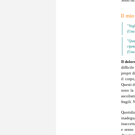
Sono iscr
Il mio
"
Vogl
(Una 
"
Quan
ripet
(Una 
Il dolor
difficil
propri d
il corpo
Questi d
sono la 
ascoltat
fragili.
Quotidi
inadegua
inaccett
e senso 