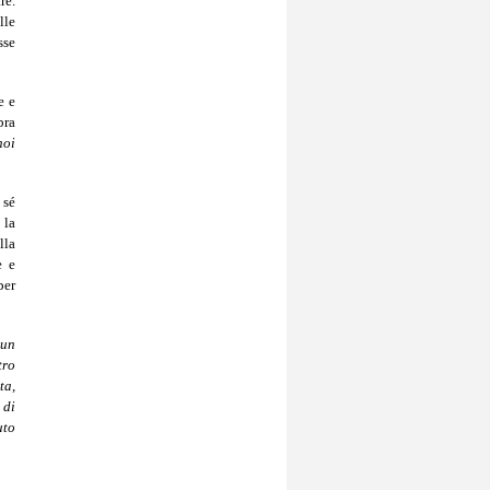
re.
lle
sse
e e
bra
noi
 sé
 la
lla
e e
per
 un
tro
ta,
 di
uto