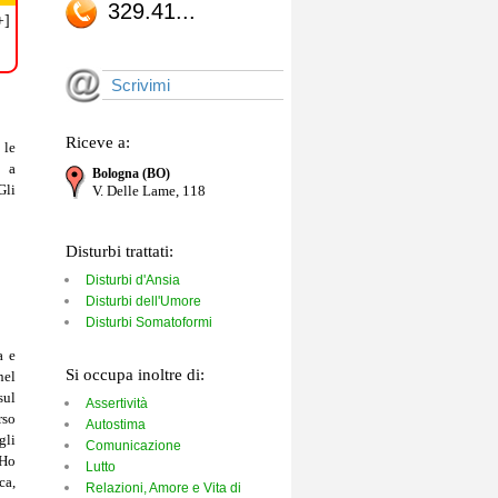
329.41...
+]
Scrivimi
Riceve a:
 le
e a
Bologna (BO)
Gli
V. Delle Lame, 118
Disturbi trattati:
Disturbi d'Ansia
Serena
1 di 1
Disturbi dell'Umore
16 dicembre 2024
Disturbi Somatoformi
a e
Si occupa inoltre di:
nel
sul
Assertività
rso
Autostima
gli
Comunicazione
 Ho
Lutto
ca,
Relazioni, Amore e Vita di