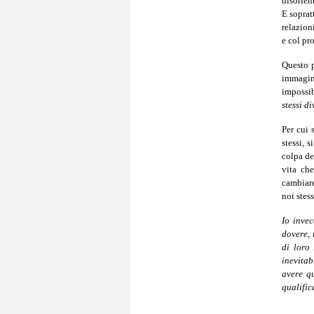
disorien
E soprat
relazioni
e col pr
Questo p
immagina
impossib
stessi d
Per cui 
stessi, 
colpa del
vita che
cambiare
noi stess
Io inve
dovere, 
di loro 
inevitab
avere qu
qualific