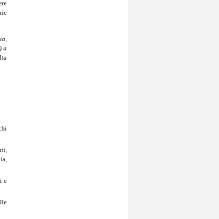
ere
rie
ia,
) a
lta
chi
ti,
ia,
i e
lle