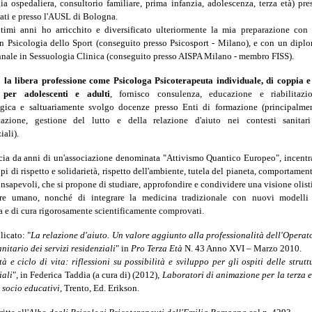
ia ospedaliera, consultorio familiare, prima infanzia, adolescenza, terza età) pre
vati e presso l'AUSL di Bologna.
ltimi anni ho arricchito e diversificato ulteriormente la mia preparazione con
n Psicologia dello Sport (conseguito presso Psicosport - Milano), e con un dipl
nale in Sessuologia Clinica (conseguito presso AISPA Milano - membro FISS).
o la libera professione come Psicologa Psicoterapeuta individuale, di coppia e
 per adolescenti e adulti
, fornisco consulenza, educazione e riabilitazi
ogica e saltuariamente svolgo docenze presso Enti di formazione (principalme
azione, gestione del lutto e della relazione d'aiuto nei contesti sanitar
iali).
ia da anni di un'associazione denominata "Attivismo Quantico Europeo", incentr
ipi di rispetto e solidarietà, rispetto dell'ambiente, tutela del pianeta, comportament
onsapevoli, che si propone di studiare, approfondire e condividere una visione olist
sere umano, nonché di integrare la medicina tradizionale con nuovi modelli
 e di cura rigorosamente scientificamente comprovati.
icato: "
La relazione d'aiuto. Un valore aggiunto alla professionalità dell'Operat
nitario dei servizi residenziali
" in
Pro Terza Età
N. 43 Anno XVI – Marzo 2010.
tà e ciclo di vita: riflessioni su possibilità e sviluppo per gli ospiti delle strutt
iali
", in Federica Taddia (a cura di) (2012),
Laboratori di animazione per la terza e
 socio educativi
, Trento, Ed. Erikson.