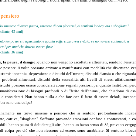
itta all'
Albo degli Psicologi Psicoterapeuti dell'Emilia Romagna
col n. 4293.
 pensiero
io smettere di avere paura, smettere di non piacermi, di sentirmi inadeguata e sbagliata
."
cliente, 43 anni)
to tempo avrei risparmiato, e quanta sofferenza avrei evitato, se non avessi continuato a
ermi per anni che dovevo essere forte
."
cliente, 36 anni)
e, la paura, il disagio
, quando non vengono ascoltati e affrontati, rendono l'esiste
e e pesante. A volte possono arrivare a manifestarsi con modalità che diventano ver
isturbi: insonnia, depressione e disturbi dell'umore, disturbi d'ansia o che riguard
, problemi alimentari, disturbi della sessualità, alti livelli di stress, affaticamento
isturbi possono essere considerati come segnali preziosi, per quanto fastidiosi, per
manifestazione di bisogni profondi o di "ferite dell'anima", che chiedono di ess
i e considerati. Non hanno nulla a che fare con il fatto di essere deboli, incapac
 Non sono una colpa!
anamente mi trovo insieme a persone che si sentono profondamente incapa
te, cattive, "sbagliate". Soffrono provando emozioni confuse e contrastanti, a vo
abili, hanno paura di deludere gli altri, hanno un basso senso di Sé, provano vergo
di colpa per ciò che non riescono ad essere, sono arrabbiate. Si sentono blocca