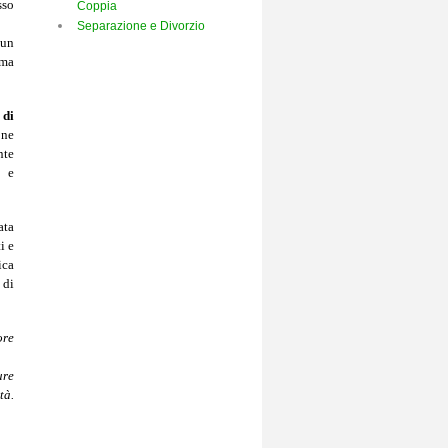
sso
Coppia
Separazione e Divorzio
 un
oma
 di
one
nte
i e
ata
i e
ica
 di
ore
ure
tà.