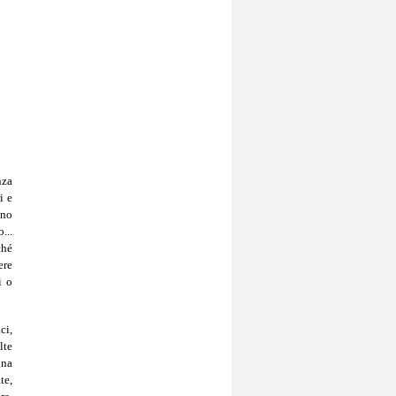
nza
i e
ano
...
ché
ere
i o
ci,
lte
gna
te,