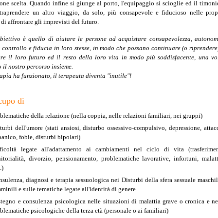
ione scelta. Quando infine si giunge al porto, l'equipaggio si scioglie ed il timoni
ntraprendere un altro viaggio, da solo, più consapevole e fiducioso nelle prop
di affrontare gli imprevisti del futuro.
obiettivo è quello di aiutare le persone ad acquistare consapevolezza, autonom
controllo e fiducia in loro stesse, in modo che possano continuare (o riprendere
re il loro futuro ed il resto della loro vita in modo più soddisfacente, una vo
 il nostro percorso insieme.
rapia ha funzionato, il terapeuta diventa "inutile"!
cupo di
blematiche della relazione (nella coppia, nelle relazioni familiari, nei gruppi)
turbi dell'umore (stati ansiosi, disturbo ossessivo-compulsivo, depressione, attac
panico, fobie, disturbi bipolari)
ficoltà legate all'adattamento ai cambiamenti nel ciclo di vita (trasferimen
itorialità, divorzio, pensionamento, problematiche lavorative, infortuni, malatt
.)
sulenza, diagnosi e terapia sessuologica nei Disturbi della sfera sessuale maschil
minili e sulle tematiche legate all'identità di genere
tegno e consulenza psicologica nelle situazioni di malattia grave o cronica e ne
blematiche psicologiche della terza età (personale o ai familiari)