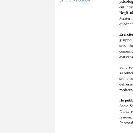
Centri di Psicologia
psicolog
enti pri
Negli u
Master i
quadrien
Esercit
gruppo
sessuol
comunic
assistenz
Sono soc
su princ
scelte c
dell'es
medicina
Ho pubbl
Socio-Sa
"
Terza e
residenz
Percorsi