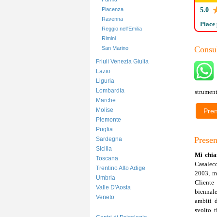
Piacenza
5.0
Ravenna
Piace 
Reggio nell'Emilia
Opin
Rimini
Consu
San Marino
Friuli Venezia Giulia
Lazio
Liguria
Lombardia
strument
Marche
Molise
Pre
Piemonte
1 di 1
Puglia
024
Presen
Sardegna
Sicilia
Mi chia
Toscana
Casalecc
Trentino Alto Adige
2003, mi
Umbria
Cliente
Valle D'Aosta
biennal
Veneto
ambiti 
svolto t