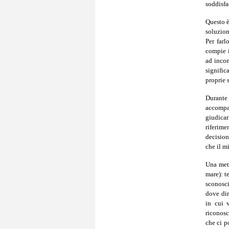
soddisfa
Questo è
soluzion
Per far
compie i
ad incon
signifi
proprie 
Durante
accompag
giudica
riferime
decision
che il m
Una meta
mare): t
sconosci
dove dir
in cui 
riconosc
che ci p