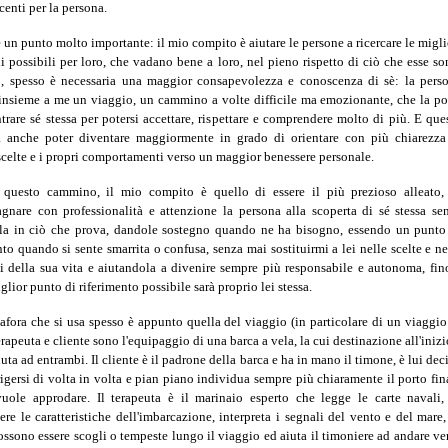
centi per la persona.
 un punto molto importante: il mio compito è aiutare le persone a ricercare le migli
i possibili per loro, che vadano bene a loro, nel pieno rispetto di ciò che esse so
lo, spesso è necessaria una maggior consapevolezza e conoscenza di sè: la pers
nsieme a me un viaggio, un cammino a volte difficile ma emozionante, che la po
trare sé stessa per potersi accettare, rispettare e comprendere molto di più. E que
ca anche poter diventare maggiormente in grado di orientare con più chiarezza
scelte e i propri comportamenti verso un maggior benessere personale.
 questo cammino, il mio compito è quello di essere il più prezioso alleato,
nare con professionalità e attenzione la persona alla scoperta di sé stessa se
rla in ciò che prova, dandole sostegno quando ne ha bisogno, essendo un punto
nto quando si sente smarrita o confusa, senza mai sostituirmi a lei nelle scelte e ne
i della sua vita e aiutandola a divenire sempre più responsabile e autonoma, fin
iglior punto di riferimento possibile sarà proprio lei stessa.
fora che si usa spesso è appunto quella del viaggio (in particolare di un viaggio
erapeuta e cliente sono l'equipaggio di una barca a vela, la cui destinazione all'inizi
uta ad entrambi. Il cliente è il padrone della barca e ha in mano il timone, è lui dec
igersi di volta in volta e pian piano individua sempre più chiaramente il porto fin
vuole approdare. Il terapeuta è il marinaio esperto che legge le carte navali,
ere le caratteristiche dell'imbarcazione, interpreta i segnali del vento e del mare,
ossono essere scogli o tempeste lungo il viaggio ed aiuta il timoniere ad andare ve