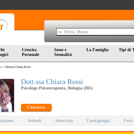
rbi
Crescita
Sesso e
La Famiglia
Tipi di 
ogici
Personale
Sessualità
lia
/ Dottssa Chiara Rossi
Dott.ssa Chiara Rossi
Psicologo Psicoterapeuta, Bologna (BO)
Contatta
ntazione
Articoli
Intervista
Corsi/gruppi
Foto 