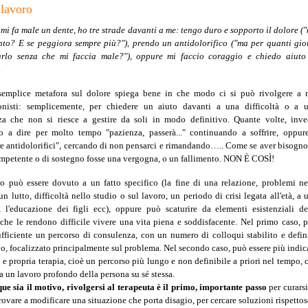
lavoro
i fa male un dente, ho tre strade davanti a me: tengo duro e sopporto il dolore (
nto? E se peggiora sempre più?"), prendo un antidolorifico ("ma per quanti gio
arlo senza che mi faccia male?"), oppure mi faccio coraggio e chiedo aiuto
.
semplice metafora sul dolore spiega bene in che modo ci si può rivolgere a 
ionisti: semplicemente, per chiedere un aiuto davanti a una difficoltà o a 
nza che non si riesce a gestire da soli in modo definitivo. Quante volte, inve
o a dire per molto tempo "pazienza, passerà..." continuando a soffrire, oppur
e antidolorifici", cercando di non pensarci e rimandando….. Come se aver bisogno
mpetente o di sostegno fosse una vergogna, o un fallimento. NON È COSÌ!
io può essere dovuto a un fatto specifico (la fine di una relazione, problemi ne
un lutto, difficoltà nello studio o sul lavoro, un periodo di crisi legata all'età, a 
, l'educazione dei figli ecc), oppure può scaturire da elementi esistenziali de
che le rendono difficile vivere una vita piena e soddisfacente. Nel primo caso, 
ufficiente un percorso di consulenza, con un numero di colloqui stabilito e defin
o, focalizzato principalmente sul problema. Nel secondo caso, può essere più indic
 e propria terapia, cioè un percorso più lungo e non definibile a priori nel tempo, 
 un lavoro profondo della persona su sé stessa.
e sia il motivo, rivolgersi al terapeuta è il primo, importante passo
per curarsi
provare a modificare una situazione che porta disagio, per cercare soluzioni rispettos