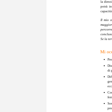
la direz
potrà i
capacità 
Il mio 
maggior 
percorre
concluso
Se la te
Mi oc
Pro
Dis
di 
Dif
gen
ecc
Con
fem
Sos
pro