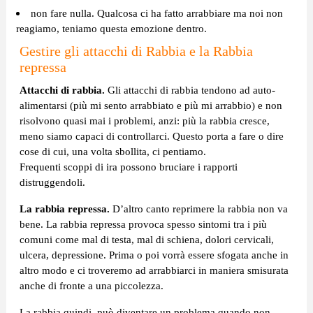
non fare nulla. Qualcosa ci ha fatto arrabbiare ma noi non
reagiamo, teniamo questa emozione dentro.
Gestire gli attacchi di Rabbia e la Rabbia
repressa
Attacchi di rabbia.
Gli attacchi di rabbia tendono ad auto-
alimentarsi (più mi sento arrabbiato e più mi arrabbio) e non
risolvono quasi mai i problemi, anzi: più la rabbia cresce,
meno siamo capaci di controllarci. Questo porta a fare o dire
cose di cui, una volta sbollita, ci pentiamo.
Frequenti scoppi di ira possono bruciare i rapporti
distruggendoli.
La rabbia repressa.
D’altro canto reprimere la rabbia non va
bene. La rabbia repressa provoca spesso sintomi tra i più
comuni come mal di testa, mal di schiena, dolori cervicali,
ulcera, depressione. Prima o poi vorrà essere sfogata anche in
altro modo e ci troveremo ad arrabbiarci in maniera smisurata
anche di fronte a una piccolezza.
La rabbia quindi, può diventare un problema quando non