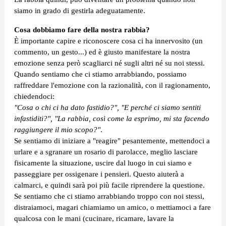
siamo in grado di gestirla adeguatamente.
Cosa dobbiamo fare della nostra rabbia?
È importante capire e riconoscere cosa ci ha innervosito (un
commento, un gesto...) ed è giusto manifestare la nostra
emozione senza però scagliarci né sugli altri né su noi stessi.
Quando sentiamo che ci stiamo arrabbiando, possiamo
raffreddare l'emozione con la razionalità, con il ragionamento,
chiedendoci:
"Cosa o chi ci ha dato fastidio?", "E perché ci siamo sentiti
infastiditi?", "La rabbia, così come la esprimo, mi sta facendo
raggiungere il mio scopo?"
.
Se sentiamo di iniziare a "reagire" pesantemente, mettendoci a
urlare e a sgranare un rosario di parolacce, meglio lasciare
fisicamente la situazione, uscire dal luogo in cui siamo e
passeggiare per ossigenare i pensieri. Questo aiuterà a
calmarci, e quindi sarà poi più facile riprendere la questione.
Se sentiamo che ci stiamo arrabbiando troppo con noi stessi,
distraiamoci, magari chiamiamo un amico, o mettiamoci a fare
qualcosa con le mani (cucinare, ricamare, lavare la