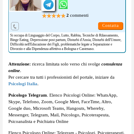
2
commenti
Contatta
Si occupa di
Linguaggio del Corpo
,
Lutto
,
Rabbia
,
Tecniche di Rilassamento
,
Binge Eating
,
Depressione post partum
,
Disturbi d'Ansia
,
Disturbi dell'Umore
,
Difficoltà nell'Educazione dei Figli
, problematiche legate a
Separazione e
Divorzio
e alla
Dipendenza affettiva
a Bologna e Castenaso.
Attenzione:
ricerca limitata solo verso chi svolge
consulenza
online
.
Per cercare tra tutti i professionisti del portale, iniziare da
Psicologi Italia
.
Psicologo Telegram
. Elenco Psicologi Online: WhatsApp,
Skype, Telefono, Zoom, Google Meet, FaceTime, Altro,
Google duo, Microsoft Teams, Hangouts, Whereby,
Messenger, Telegram, Mail, Psicologo, Psicoterapeuta,
Psicoanalista e Psichiatra Online
Elenco Psicologo Online: Telegram - Psicologi, Psicoterapeuti,