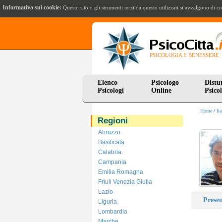
Informativa sui cookie:
Questo sito o gli strumenti terzi da questo utilizzati si avvalgono d
PSICOLOGIA E BENESSERE
Elenco
Psicologo
Distu
Psicologi
Online
Psicol
Home
/
Ita
Regioni
Abruzzo
Basilicata
Calabria
Campania
Emilia Romagna
Friuli Venezia Giulia
Lazio
Prese
Liguria
Lombardia
Marche