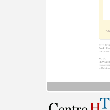
Poli
CHE COS
Sentiti lib
la risposta
NOTA
I navigator
I professio
pubblicità d