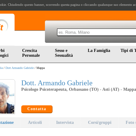
i cookie. Chiudendo questo banner, scorrendo questa pagina o cliccando qualunque suo elemento acc
rbi
Crescita
Sesso e
La Famiglia
Tipi di 
ogici
Personale
Sessualità
lia
/
Dott Armando Gabriele
/ Mappa
Dott. Armando Gabriele
Psicologo Psicoterapeuta, Orbassano (TO) - Asti (AT) - Mapp
Contatta
ntazione
Articoli
Intervista
Corsi/gruppi
Foto 