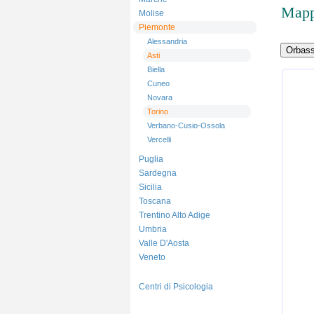
Mapp
Molise
Piemonte
Alessandria
Asti
Biella
Cuneo
Novara
Torino
Verbano-Cusio-Ossola
Vercelli
Puglia
Sardegna
Sicilia
Toscana
Trentino Alto Adige
Umbria
Valle D'Aosta
Veneto
Centri di Psicologia