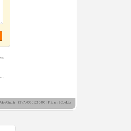
ente
ie o
sicoCitta.it - P.IVA 03661210405 |
Privacy
|
Cookies