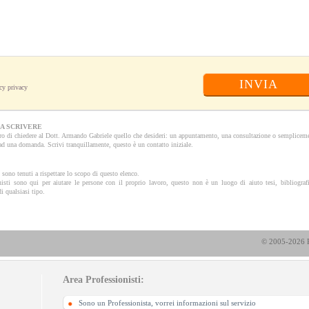
INVIA
cy privacy
A SCRIVERE
ero di chiedere al Dott. Armando Gabriele quello che desideri: un appuntamento, una consultazione o semplicem
 ad una domanda. Scrivi tranquillamente, questo è un contatto iniziale.
i sono tenuti a rispettare lo scopo di questo elenco.
nisti sono qui per aiutare le persone con il proprio lavoro, questo non è un luogo di aiuto tesi, bibliograf
i qualsiasi tipo.
© 2005-2026 P
Area Professionisti:
Sono un Professionista, vorrei informazioni sul servizio