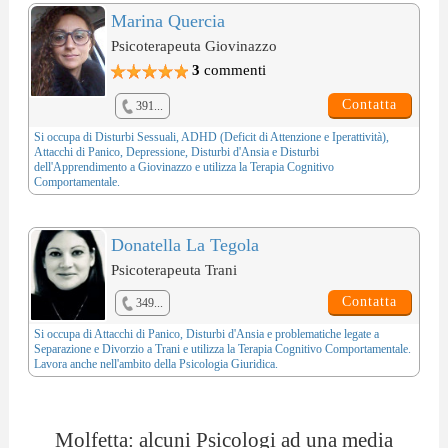
Marina Quercia
Psicoterapeuta Giovinazzo
3
commenti
Contatta
391...
Si occupa di
Disturbi Sessuali
,
ADHD (Deficit di Attenzione e Iperattività)
,
Attacchi di Panico
,
Depressione
,
Disturbi d'Ansia
e
Disturbi
dell'Apprendimento
a Giovinazzo e utilizza la
Terapia Cognitivo
Comportamentale
.
Donatella La Tegola
Psicoterapeuta Trani
Contatta
349...
Si occupa di
Attacchi di Panico
,
Disturbi d'Ansia
e problematiche legate a
Separazione e Divorzio
a Trani e utilizza la
Terapia Cognitivo Comportamentale
.
Lavora anche nell'ambito della
Psicologia Giuridica
.
Molfetta: alcuni Psicologi ad una media