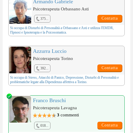
Armando Gabriele
Psicoterapeuta Orbassano Asti
Contatta
375...
Si occupa di
Disturbi di Personalità
a Orbassano e Asti e utilizza l'
EMDR
,
l'
Ipnosi e Ipnoterapia
e la
Psicosomatica
.
Azzurra Luccio
Psicoterapeuta Torino
Contatta
392...
Si occupa di
Stress
,
Attacchi di Panico
,
Depressione
,
Disturbi di Personalità
e
problematiche legate alla
Dipendenza affettiva
a Torino.
Franco Bruschi
Psicoterapeuta Lavagna
3
commenti
Contatta
018...