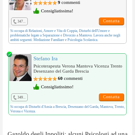
9
commenti
Consigliatissima!
Contatta
347...
Si occupa di
Relazioni, Amore e Vita di Coppia
,
Disturbi dell'Umore
e
problematiche legate a
Separazione e Divorzio
a Mantova. Lavora anche negli
ambiti seguenti:
Mediazione Familiare
e
Psicologia Scolastica
.
Stefano Ira
Psicoterapeuta Verona Mantova Vicenza Trento
Desenzano del Garda Brescia
60
commenti
Consigliatissimo!
Contatta
349...
Si occupa di
Disturbi d'Ansia
a Brescia, Desenzano del Garda, Mantova, Trento,
Verona e Vicenza.
Gazoldo degli Ippoliti: alcuni Psicologi ad una