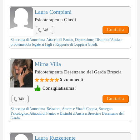
Laura Compiani
Psicoterapeuta Ghedi
Contatta
346...
Si occupa di
Autostima
,
Attacchi di Panico
,
Depressione
,
Disturbi d'Ansia
e
problematiche legate ai
Figli e Rapporto di Coppia
a Ghedi.
Mirna Villa
Psicoterapeuta Desenzano del Garda Brescia
5
commenti
Consigliatissima!
Contatta
340...
Si occupa di
Autostima
,
Relazioni, Amore e Vita di Coppia
,
Sostegno
Psicologico
,
Attacchi di Panico
e
Disturbi d'Ansia
a Brescia e Desenzano del
Garda.
Laura Ruzzenente