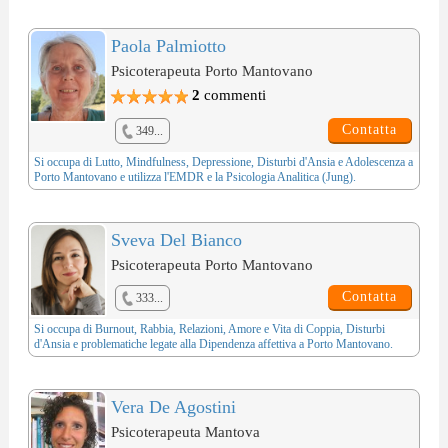
Paola Palmiotto
Psicoterapeuta Porto Mantovano
2
commenti
Contatta
349...
Si occupa di
Lutto
,
Mindfulness
,
Depressione
,
Disturbi d'Ansia
e
Adolescenza
a
Porto Mantovano e utilizza l'
EMDR
e la
Psicologia Analitica (Jung)
.
Sveva Del Bianco
Psicoterapeuta Porto Mantovano
Contatta
333...
Si occupa di
Burnout
,
Rabbia
,
Relazioni, Amore e Vita di Coppia
,
Disturbi
d'Ansia
e problematiche legate alla
Dipendenza affettiva
a Porto Mantovano.
Vera De Agostini
Psicoterapeuta Mantova