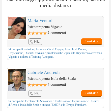
media distanza
Maria Venturi
Psicoterapeuta Vigasio
2
commenti
Contatta
348...
Si occupa di
Relazioni, Amore e Vita di Coppia
,
Attacchi di Panico
,
Depressione
,
Disturbi d'Ansia
e problematiche legate alla
Dipendenza affettiva
a
Vigasio e utilizza il
Training Autogeno
.
Gabriele Andreoli
Psicoterapeuta Isola della Scala
4
commenti
Contatta
349...
Si occupa di
Orientamento Scolastico e Professionale
,
Depressione
e
Disturbi
d'Ansia
a Isola della Scala e utilizza l'
EMDR
e la
Terapia Familiare
.