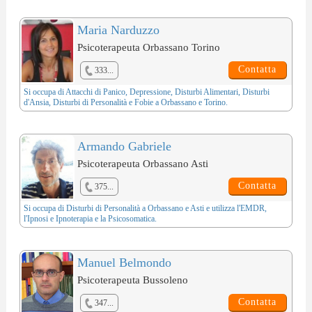
Maria Narduzzo
Psicoterapeuta Orbassano Torino
Contatta
333...
Si occupa di
Attacchi di Panico
,
Depressione
,
Disturbi Alimentari
,
Disturbi
d'Ansia
,
Disturbi di Personalità
e
Fobie
a Orbassano e Torino.
Armando Gabriele
Psicoterapeuta Orbassano Asti
Contatta
375...
Si occupa di
Disturbi di Personalità
a Orbassano e Asti e utilizza l'
EMDR
,
l'
Ipnosi e Ipnoterapia
e la
Psicosomatica
.
Manuel Belmondo
Psicoterapeuta Bussoleno
Contatta
347...