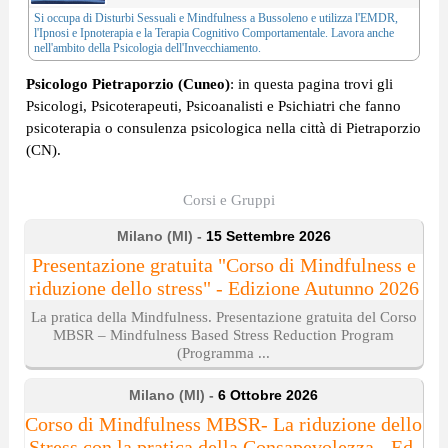
Si occupa di
Disturbi Sessuali
e
Mindfulness
a Bussoleno e utilizza l'
EMDR
,
l'
Ipnosi e Ipnoterapia
e la
Terapia Cognitivo Comportamentale
. Lavora anche
nell'ambito della
Psicologia dell'Invecchiamento
.
Psicologo Pietraporzio (Cuneo)
: in questa pagina trovi gli
Psicologi, Psicoterapeuti, Psicoanalisti e Psichiatri che fanno
psicoterapia o consulenza psicologica nella città di Pietraporzio
(CN).
Corsi e Gruppi
Milano (MI) -
15 Settembre 2026
Presentazione gratuita "Corso di Mindfulness e
riduzione dello stress" - Edizione Autunno 2026
La pratica della Mindfulness. Presentazione gratuita del Corso
MBSR – Mindfulness Based Stress Reduction Program
(Programma ...
Milano (MI) -
6 Ottobre 2026
Corso di Mindfulness MBSR- La riduzione dello
Stress con la pratica della Consapevolezza - Ed.