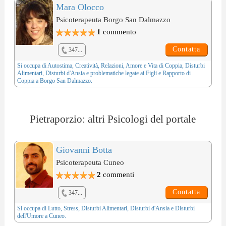
Mara Olocco
Psicoterapeuta Borgo San Dalmazzo
1
commento
Contatta
347...
Si occupa di
Autostima
,
Creatività
,
Relazioni, Amore e Vita di Coppia
,
Disturbi
Alimentari
,
Disturbi d'Ansia
e problematiche legate ai
Figli e Rapporto di
Coppia
a Borgo San Dalmazzo.
Pietraporzio: altri Psicologi del portale
Giovanni Botta
Psicoterapeuta Cuneo
2
commenti
Contatta
347...
Si occupa di
Lutto
,
Stress
,
Disturbi Alimentari
,
Disturbi d'Ansia
e
Disturbi
dell'Umore
a Cuneo.