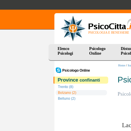
PSICOLOGIA E BENESSERE
Elenco
Psicologo
Distu
Psicologi
Online
Psicol
Home
/
Ita
Psicologo Online
Psi
Province
confinanti
Trento (8)
Bolzano (2)
Psicol
Belluno (2)
Sondrio (1)
Lac