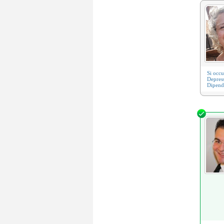
Si occ
Depres
Dipende