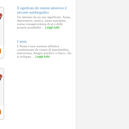
Il significato dei sintomi attraverso il
racconto autobiografico
Un sintomo ha un suo significato. Ansia,
depressione, panico, bassa autostima,
scarsa consapevolezza di sé e delle
proprie possibilità ...
Leggi tutto
L'ansia
L'Ansia è una reazione affettiva
caratterizzata da vissuti di inquietudine,
insicurezza, disagio psichico e fisico, che
si sviluppa ...
Leggi tutto