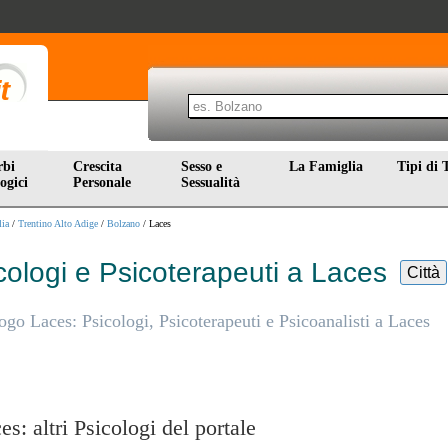
rbi
Crescita
Sesso e
La Famiglia
Tipi di 
ogici
Personale
Sessualità
lia
/
Trentino Alto Adige
/
Bolzano
/ Laces
cologi e Psicoterapeuti a Laces
Città
ogo Laces: Psicologi, Psicoterapeuti e Psicoanalisti a Laces
es: altri Psicologi del portale