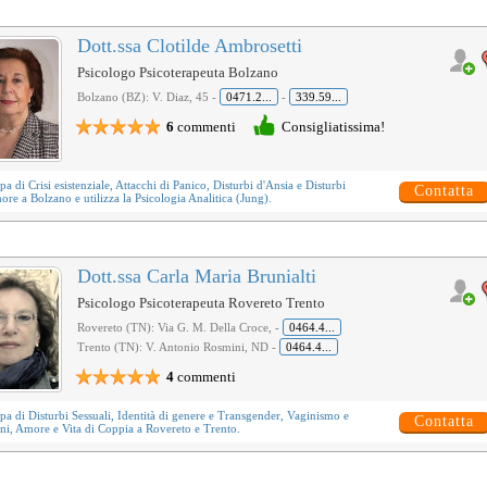
Dott.ssa Clotilde Ambrosetti
Psicologo Psicoterapeuta Bolzano
Bolzano (BZ): V. Diaz, 45 -
0471.2...
-
339.59...
6
commenti
Consigliatissima!
upa di
Crisi esistenziale
,
Attacchi di Panico
,
Disturbi d'Ansia
e
Disturbi
Contatta
more
a Bolzano e utilizza la
Psicologia Analitica (Jung)
.
Dott.ssa Carla Maria Brunialti
Psicologo Psicoterapeuta Rovereto Trento
Rovereto (TN): Via G. M. Della Croce, -
0464.4...
Trento (TN): V. Antonio Rosmini, ND -
0464.4...
4
commenti
upa di
Disturbi Sessuali
,
Identità di genere e Transgender
,
Vaginismo
e
Contatta
ni, Amore e Vita di Coppia
a Rovereto e Trento.