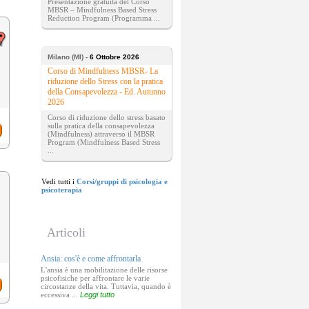
Presentazione gratuita del Corso
MBSR – Mindfulness Based Stress
Reduction Program (Programma ...
Milano (MI) -
6 Ottobre 2026
Corso di Mindfulness MBSR- La
riduzione dello Stress con la pratica
della Consapevolezza - Ed. Autunno
2026
Corso di riduzione dello stress basato
sulla pratica della consapevolezza
(Mindfulness) attraverso il MBSR
Program (Mindfulness Based Stress
...
Vedi tutti i
Corsi/gruppi di psicologia e
psicoterapia
Articoli
Ansia: cos'è e come affrontarla
L'ansia è una mobilitazione delle risorse
psicofisiche per affrontare le varie
circostanze della vita. Tuttavia, quando è
eccessiva ...
Leggi tutto