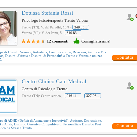
Dott.ssa Stefania Rossi
Psicologo Psicoterapeuta Trento Verona
Trento (TN): V. dei Paradisi, 15/4 -
349.83...
Verona (VR): V. dei Ponti, 5 -
349.83...
12
commenti
Consigliatissima!
upa di
Disturbi Sessuali
,
Autostima
,
Comunicazione
,
Relazioni, Amore e Vita
pia
,
Disturbi d'Ansia
e
Disturbi di Personalità
a Trento e Verona e utilizza
Contatta
R
.
Centro Clinico Gam Medical
Centro di Psicologia Trento
Trento (TN): Centro storico, -
0461.1...
-
327.06...
upa di
ADHD (Deficit di Attenzione e Iperattività)
,
Autismo
,
Depressione
,
i d'Ansia
,
Disturbo Ossessivo Compulsivo di Personalità
e
Disturbo Post
Contatta
ico da Stress
a Trento.