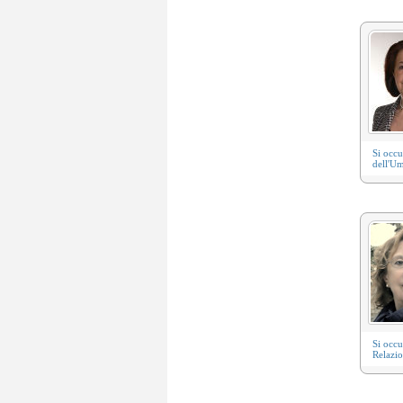
Si occ
dell'U
Si occ
Relazio