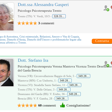
Dott.ssa Alessandra Gasperi
Psicologo Psicoterapeuta Trento
Trento (TN): V. Verdi, 10/3 -
328.35...
3
commenti
upa di
Autostima
,
Crisi esistenziale
,
Relazioni, Amore e Vita di Coppia
,
sione
,
Disturbi d'Ansia
,
Disturbi dell'Umore
e problematiche legate alla
Contatta
nza affettiva
a Trento.
Dott. Stefano Ira
Psicologo Psicoterapeuta Verona Mantova Vicenza Trento Desenzano
del Garda Brescia
Verona (VR): Circonvallazione Raggio di Sole, 5 -
349.28...
Mantova (MN): C.so Umberto, 1 -
349.28...
Vicenza (VI): Stradella Santo Stefano, 11 -
349.28...
Trento (TN): V. Delle Orfane, 3 -
349.28...
Desenzano del Garda (BS): V. Eridio, 36 -
349.28...
Brescia (BS): V. F. Gamba, 28 -
349.28...
60
commenti
Consigliatissimo!