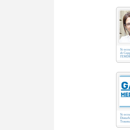
Si occ
di Cop
l'
EMD
Si occ
Disturb
Traumat