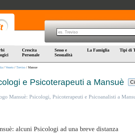
rbi
Crescita
Sesso e
La Famiglia
Tipi di 
ogici
Personale
Sessualità
lia
/
Veneto
/
Treviso
/ Mansue
cologi e Psicoterapeuti a Mansuè
Ci
ogo Mansuè: Psicologi, Psicoterapeuti e Psicoanalisti a Mans
suè: alcuni Psicologi ad una breve distanza