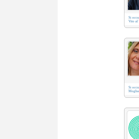
Si occ
Vito al
Si occ
Moglia