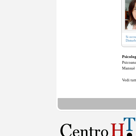
Si occ
Disturb
Psicol
Psicoana
Mansuè 
Vedi tutt