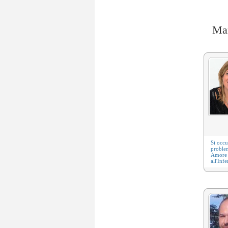
Man
Si occ
problem
Amore 
all'
Infer