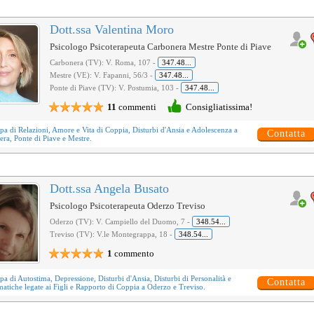
Dott.ssa Valentina Moro
Psicologo Psicoterapeuta Carbonera Mestre Ponte di Piave
Carbonera (TV): V. Roma, 107 -
347.48...
Mestre (VE): V. Fapanni, 56/3 -
347.48...
Ponte di Piave (TV): V. Postumia, 103 -
347.48...
11
commenti
Consigliatissima!
upa di
Relazioni, Amore e Vita di Coppia
,
Disturbi d'Ansia
e
Adolescenza
a
Contatta
ra, Ponte di Piave e Mestre.
Dott.ssa Angela Busato
Psicologo Psicoterapeuta Oderzo Treviso
Oderzo (TV): V. Campiello del Duomo, 7 -
348.54...
Treviso (TV): V.le Montegrappa, 18 -
348.54...
1
commento
upa di
Autostima
,
Depressione
,
Disturbi d'Ansia
,
Disturbi di Personalità
e
Contatta
atiche legate ai
Figli e Rapporto di Coppia
a Oderzo e Treviso.