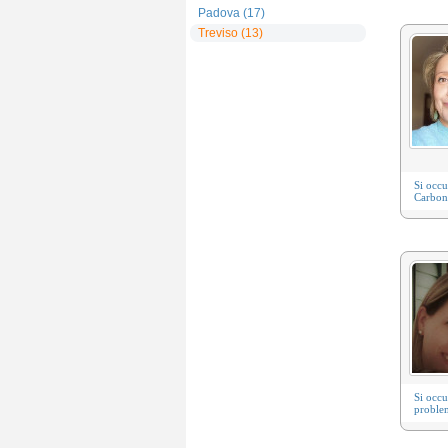
Padova (17)
Treviso (13)
Venezia (12)
Pordenone (3)
Belluno (2)
Si occ
Carbone
Si occ
problem