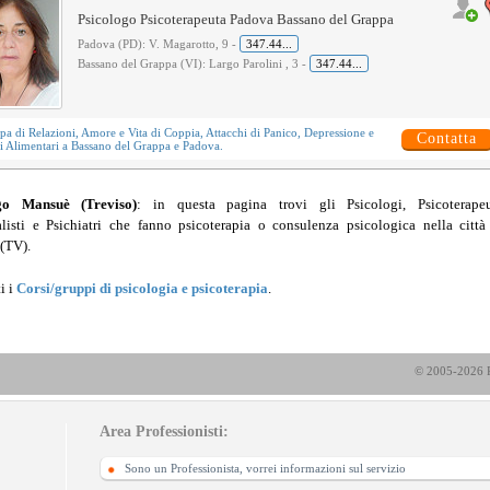
Psicologo Psicoterapeuta Padova Bassano del Grappa
Padova (PD): V. Magarotto, 9 -
347.44...
Bassano del Grappa (VI): Largo Parolini , 3 -
347.44...
upa di
Relazioni, Amore e Vita di Coppia
,
Attacchi di Panico
,
Depressione
e
Contatta
i Alimentari
a Bassano del Grappa e Padova.
ogo Mansuè (Treviso)
: in questa pagina trovi gli Psicologi, Psicoterapeu
listi e Psichiatri che fanno psicoterapia o consulenza psicologica nella città
(TV).
i i
Corsi/gruppi di psicologia e psicoterapia
.
© 2005-2026 P
Area Professionisti:
Sono un Professionista, vorrei informazioni sul servizio