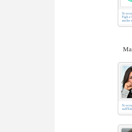
Si occ
Figli e
anche n
Man
Si occ
nell'Ed