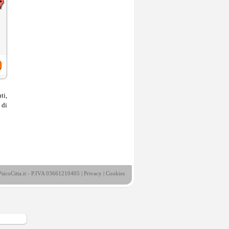
ti,
 di
sicoCitta.it - P.IVA 03661210405 |
Privacy
|
Cookies