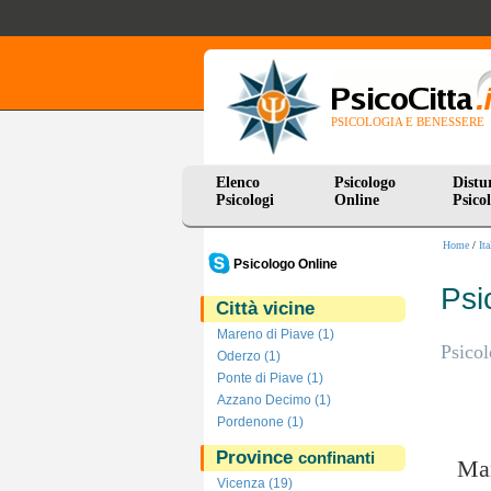
PSICOLOGIA E BENESSERE
Elenco
Psicologo
Distu
Psicologi
Online
Psicol
Home
/
Ita
Psicologo Online
Psi
Città vicine
Mareno di Piave (1)
Psicol
Oderzo (1)
Ponte di Piave (1)
Azzano Decimo (1)
Pordenone (1)
Province
confinanti
Man
Vicenza (19)