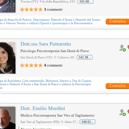
Treviso (TV): V.le della Repubblica, 243 -
345.68...
3
commenti
upa di
Attacchi di Panico
,
Depressione
,
Disturbi d'Ansia
e
Disturbi del Sonno
Contatta
so e Vittorio Veneto e utilizza l'
Ipnosi e Ipnoterapia
e la
Psicosomatica
.
Dott.ssa Sara Pantarotto
Psicologo Psicoterapeuta San Donà di Piave
San Donà di Piave (VE): V. Calnova, 60 -
342.38...
4
commenti
upa di
Autostima
,
Crisi esistenziale
,
Relazioni, Amore e Vita di Coppia
,
sione
e
Disturbi d'Ansia
a San Donà di Piave e utilizza la
Psicoterapia
Contatta
ta
.
Dott. Emilio Mordini
Medico Psicoterapeuta San Vito al Tagliamento
San Vito al Tagliamento (PN): V. Altan 47, -
348.65...