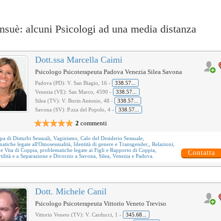
suè: alcuni Psicologi ad una media distanza
Dott.ssa Marcella Caimi
Psicologo Psicoterapeuta Padova Venezia Silea Savona
Padova (PD): V. San Biagio, 16 -
338.57...
Venezia (VE): San Marco, 4590 -
338.57...
Silea (TV): V. Borin Antonio, 48 -
338.57...
Savona (SV): P.zza del Popolo, 4 -
338.57...
2
commenti
upa di
Disturbi Sessuali
,
Vaginismo
,
Calo del Desiderio Sessuale
,
atiche legate all'
Omosessualità
,
Identità di genere e Transgender
,,
Relazioni,
e Vita di Coppia
, problematiche legate ai
Figli e Rapporto di Coppia
,
Contatta
tilità
e a
Separazione e Divorzio
a Savona, Silea, Venezia e Padova.
Dott. Michele Canil
Psicologo Psicoterapeuta Vittorio Veneto Treviso
Vittorio Veneto (TV): V. Carducci, 1 -
345.68...