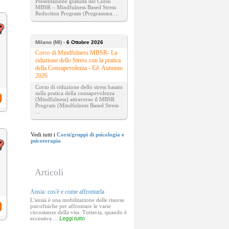
Presentazione gratuita del Corso
MBSR – Mindfulness Based Stress
Reduction Program (Programma ...
Milano (MI) -
6 Ottobre 2026
Corso di Mindfulness MBSR- La
riduzione dello Stress con la pratica
della Consapevolezza - Ed. Autunno
2026
Corso di riduzione dello stress basato
sulla pratica della consapevolezza
(Mindfulness) attraverso il MBSR
Program (Mindfulness Based Stress
...
Vedi tutti i
Corsi/gruppi di psicologia e
psicoterapia
Articoli
Ansia: cos'è e come affrontarla
L'ansia è una mobilitazione delle risorse
psicofisiche per affrontare le varie
circostanze della vita. Tuttavia, quando è
eccessiva ...
Leggi tutto