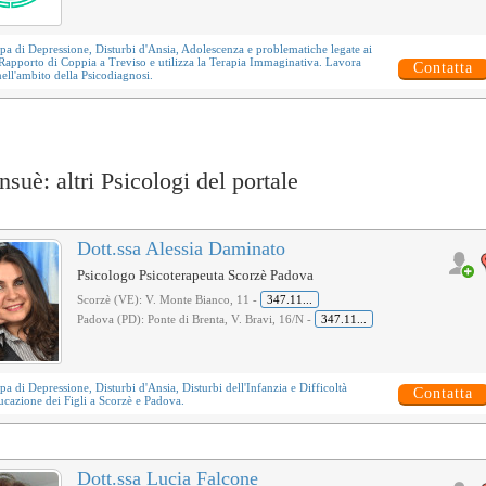
upa di
Depressione
,
Disturbi d'Ansia
,
Adolescenza
e problematiche legate ai
 Rapporto di Coppia
a Treviso e utilizza la
Terapia Immaginativa
. Lavora
Contatta
ell'ambito della
Psicodiagnosi
.
suè: altri Psicologi del portale
Dott.ssa Alessia Daminato
Psicologo Psicoterapeuta Scorzè Padova
Scorzè (VE): V. Monte Bianco, 11 -
347.11...
Padova (PD): Ponte di Brenta, V. Bravi, 16/N -
347.11...
upa di
Depressione
,
Disturbi d'Ansia
,
Disturbi dell'Infanzia
e
Difficoltà
Contatta
ucazione dei Figli
a Scorzè e Padova.
Dott.ssa Lucia Falcone