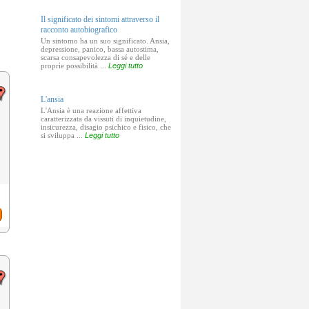
Il significato dei sintomi attraverso il
racconto autobiografico
Un sintomo ha un suo significato. Ansia,
depressione, panico, bassa autostima,
scarsa consapevolezza di sé e delle
proprie possibilità ...
Leggi tutto
L'ansia
L'Ansia è una reazione affettiva
caratterizzata da vissuti di inquietudine,
insicurezza, disagio psichico e fisico, che
si sviluppa ...
Leggi tutto