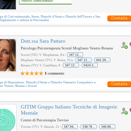
Nuovo Inserimento
upa di
Crisi esistenziale
,
Stress
,
Disturbi d'Ansia
e
Disturbi dell'Umore
a San
Contatta
 Tagliamento e utilizza la
Psicoanalisi
.
Dott.ssa Sara Pattaro
Psicologo Psicoterapeuta Scorzè Mogliano Veneto Resana
Scorzè (VE): V. Moglianese, 8/a -
347.12...
Mogliano Veneto (TV): V. Roma, 31/a -
347.12...
-
041.59...
Resana (TV): V. Castellana, 8 -
347.12...
-
0424.3...
1
commento
upa di
Depressione
,
Disturbi d'Ansia
e
Disturbo Ossessivo Compulsivo
a
Contatta
no Veneto, Resana e Scorzè.
GITIM Gruppo Italiano Tecniche di Imagerie
Mentale
Centro di Psicoterapia Treviso
Treviso (TV): V. Aleardi, 23 -
347.94...
-
338.78...
-
340.06...