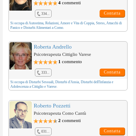
4
commenti
Contatta
334...
Si occupa di
Autostima
,
Relazioni, Amore e Vita di Coppia
,
Stress
,
Attacchi di
Panico
e
Disturbi Alimentari
a Como.
Roberta Andrello
Psicoterapeuta Cittiglio Varese
1
commento
Contatta
333...
Si occupa di
Disturbi Sessuali
,
Disturbi d'Ansia
,
Disturbi dell'Infanzia
e
Adolescenza
a Cittiglio e Varese.
Roberto Pozzetti
Psicoterapeuta Como Cantù
2
commenti
Contatta
031...