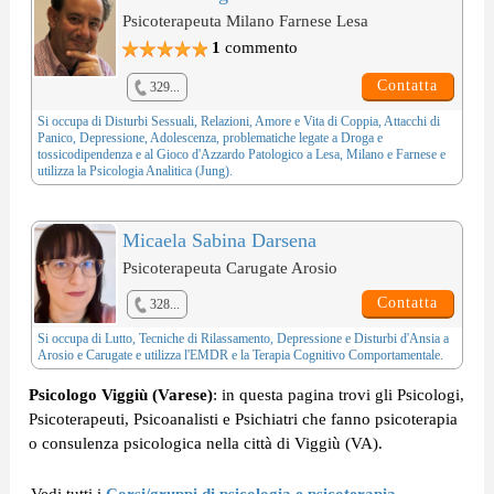
Psicoterapeuta Milano Farnese Lesa
1
commento
Contatta
329...
Si occupa di
Disturbi Sessuali
,
Relazioni, Amore e Vita di Coppia
,
Attacchi di
Panico
,
Depressione
,
Adolescenza
, problematiche legate a
Droga e
tossicodipendenza
e al
Gioco d'Azzardo Patologico
a Lesa, Milano e Farnese e
utilizza la
Psicologia Analitica (Jung)
.
Micaela Sabina Darsena
Psicoterapeuta Carugate Arosio
Contatta
328...
Si occupa di
Lutto
,
Tecniche di Rilassamento
,
Depressione
e
Disturbi d'Ansia
a
Arosio e Carugate e utilizza l'
EMDR
e la
Terapia Cognitivo Comportamentale
.
Psicologo Viggiù (Varese)
: in questa pagina trovi gli Psicologi,
Psicoterapeuti, Psicoanalisti e Psichiatri che fanno psicoterapia
o consulenza psicologica nella città di Viggiù (VA).
Vedi tutti i
Corsi/gruppi di psicologia e psicoterapia
.