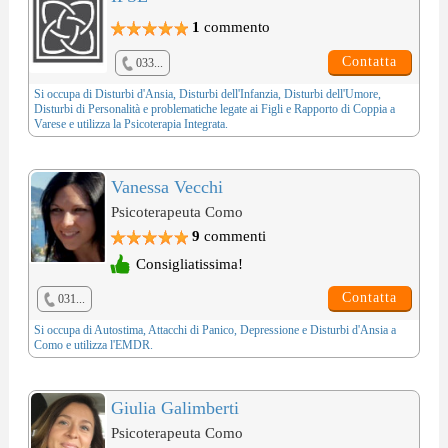
1
commento
Contatta
033...
Si occupa di
Disturbi d'Ansia
,
Disturbi dell'Infanzia
,
Disturbi dell'Umore
,
Disturbi di Personalità
e problematiche legate ai
Figli e Rapporto di Coppia
a
Varese e utilizza la
Psicoterapia Integrata
.
Vanessa Vecchi
Psicoterapeuta Como
9
commenti
Consigliatissima!
Contatta
031...
Si occupa di
Autostima
,
Attacchi di Panico
,
Depressione
e
Disturbi d'Ansia
a
Como e utilizza l'
EMDR
.
Giulia Galimberti
Psicoterapeuta Como