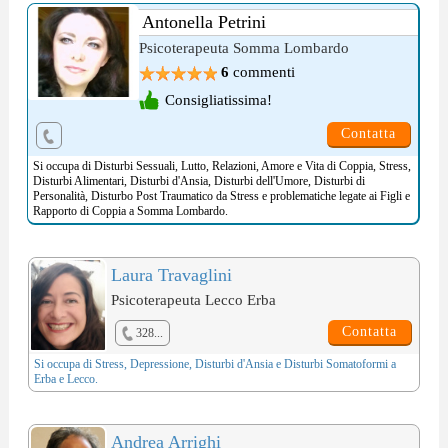
Antonella Petrini
Psicoterapeuta Somma Lombardo
6
commenti
Consigliatissima!
Contatta
Si occupa di
Disturbi Sessuali
,
Lutto
,
Relazioni, Amore e Vita di Coppia
,
Stress
,
Disturbi Alimentari
,
Disturbi d'Ansia
,
Disturbi dell'Umore
,
Disturbi di
Personalità
,
Disturbo Post Traumatico da Stress
e problematiche legate ai
Figli e
Rapporto di Coppia
a Somma Lombardo.
Laura Travaglini
Psicoterapeuta Lecco Erba
Contatta
328...
Si occupa di
Stress
,
Depressione
,
Disturbi d'Ansia
e
Disturbi Somatoformi
a
Erba e Lecco.
Andrea Arrighi